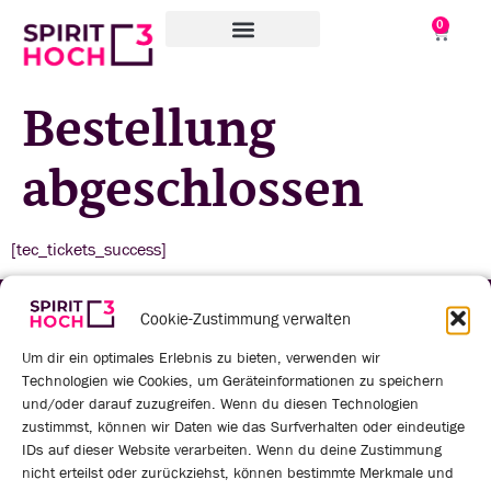
0
WAS WIR TUN
WORAN WIR ARBEITEN
ÜBER UNS
Bestellung
abgeschlossen
[tec_tickets_success]
Cookie-Zustimmung verwalten
Um dir ein optimales Erlebnis zu bieten, verwenden wir
Technologien wie Cookies, um Geräteinformationen zu speichern
und/oder darauf zuzugreifen. Wenn du diesen Technologien
zustimmst, können wir Daten wie das Surfverhalten oder eindeutige
IDs auf dieser Website verarbeiten. Wenn du deine Zustimmung
Spirit Hoch3 GmbH
i.L.
nicht erteilst oder zurückziehst, können bestimmte Merkmale und
Bahnhofstraße 32