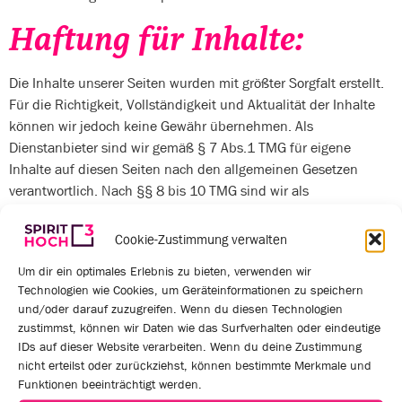
Haftung für Inhalte:
Die Inhalte unserer Seiten wurden mit größter Sorgfalt erstellt.
Für die Richtigkeit, Vollständigkeit und Aktualität der Inhalte
können wir jedoch keine Gewähr übernehmen. Als
Dienstanbieter sind wir gemäß § 7 Abs.1 TMG für eigene
Inhalte auf diesen Seiten nach den allgemeinen Gesetzen
verantwortlich. Nach §§ 8 bis 10 TMG sind wir als
Dienstanbieter jedoch nicht verpflichtet, übermittelte oder
gespeicherte fremde Informationen zu überwachen oder nach
Cookie-Zustimmung verwalten
Umständen zu forschen, die auf eine rechtswidrige Tätigkeit
Um dir ein optimales Erlebnis zu bieten, verwenden wir
hinweisen. Verpflichtungen zur Entfernung oder Sperrung der
Technologien wie Cookies, um Geräteinformationen zu speichern
Nutzung von Informationen nach den allgemeinen Gesetzen
und/oder darauf zuzugreifen. Wenn du diesen Technologien
bleiben hiervon unberührt. Eine diesbezügliche Haftung ist
zustimmst, können wir Daten wie das Surfverhalten oder eindeutige
jedoch erst ab dem Zeitpunkt der Kenntnis einer konkreten
IDs auf dieser Website verarbeiten. Wenn du deine Zustimmung
Rechtsverletzung möglich. Bei Bekanntwerden von
nicht erteilst oder zurückziehst, können bestimmte Merkmale und
entsprechenden Rechtsverletzungen werden wir diese Inhalte
Funktionen beeinträchtigt werden.