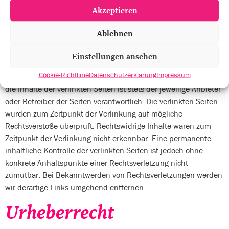
umgehend entfernen.
Akzeptieren
Haftung für Links
Ablehnen
Unser Angebot enthält Links zu externen Webseiten Dritter, auf
Einstellungen ansehen
deren Inhalte wir keinen Einfluss haben. Deshalb können wir
Cookie-Richtlinie
Datenschutzerklärung
Impressum
für diese fremden Inhalte auch keine Gewähr übernehmen. Für
die Inhalte der verlinkten Seiten ist stets der jeweilige Anbieter
oder Betreiber der Seiten verantwortlich. Die verlinkten Seiten
wurden zum Zeitpunkt der Verlinkung auf mögliche
Rechtsverstöße überprüft. Rechtswidrige Inhalte waren zum
Zeitpunkt der Verlinkung nicht erkennbar. Eine permanente
inhaltliche Kontrolle der verlinkten Seiten ist jedoch ohne
konkrete Anhaltspunkte einer Rechtsverletzung nicht
zumutbar. Bei Bekanntwerden von Rechtsverletzungen werden
wir derartige Links umgehend entfernen.
Urheberrecht