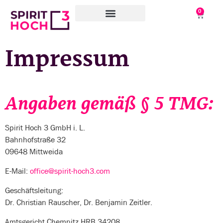
0
WAS WIR TUN
WORAN WIR ARBEITEN
ÜBER UNS
Impressum
Angaben gemäß § 5 TMG:
Spirit Hoch 3 GmbH
i. L.
Bahnhofstraße 32
09648 Mittweida
E-Mail:
office@spirit-hoch3.com
Geschäftsleitung:
Dr. Christian Rauscher, Dr. Benjamin Zeitler.
Amtsgericht Chemnitz HRB 34208