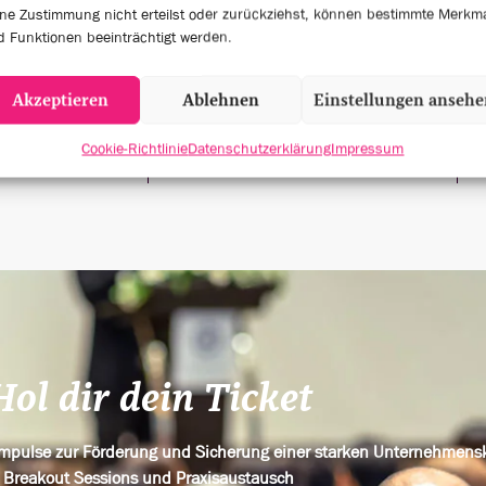
ne Zustimmung nicht erteilst oder zurückziehst, können bestimmte Merkm
6
4
 Funktionen beeinträchtigt werden.
Akzeptieren
Ablehnen
Einstellungen anseh
KER
EVENT SESSIONS
Cookie-Richtlinie
Datenschutzerklärung
Impressum
Hol dir dein Ticket
 Impulse zur Förderung und Sicherung einer starken Unternehmens
Breakout Sessions und Praxisaustausch