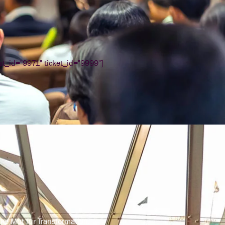
ost_id="9971" ticket_id="9999"]
nke Mut für Transformation.