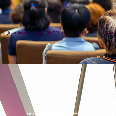
In
[tribe_tickets post_id="9971" ticket_id="9979"]
[tribe
Triff auf Entscheider, die Facetten des Wachstums p