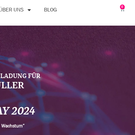
0
ÜBER UNS
BLOG
NLADUNG FÜR
ÜLLER
AY 2024
n Wachstum”