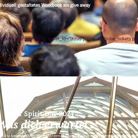
dividuell gestaltetes Workbook als give away
_tickets post_id="9971" ticket_id="9998"]
[tribe_tickets p
Der Spirit Day 2024
Was dich erwartet
ositiv beleuchten, ihre Unternehmenskultur aktiv gestalten und ta