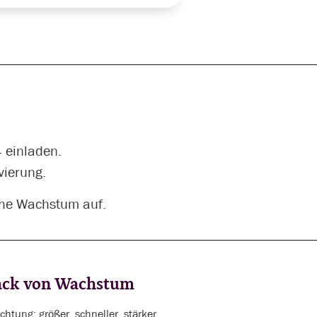
 einladen.
vierung.
iche Wachstum auf.
back von Wachstum
htung; größer, schneller, stärker.