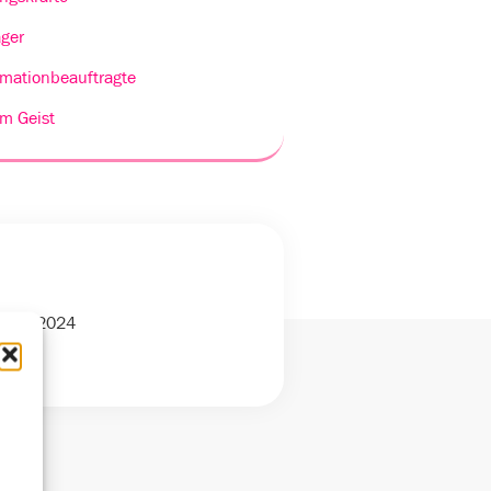
ger
rmationbeauftragte
m Geist
ember 2024