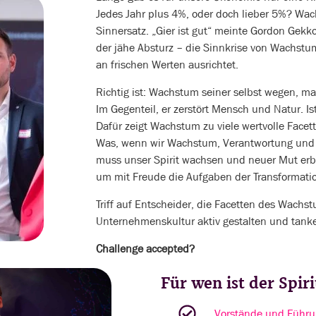
Jedes Jahr plus 4%, oder doch lieber 5%? Wach
Sinnersatz. „Gier ist gut“ meinte Gordon Gekko
der jähe Absturz – die Sinnkrise von Wachstu
an frischen Werten ausrichtet.
Richtig ist: Wachstum seiner selbst wegen, ma
Im Gegenteil, er zerstört Mensch und Natur. 
Dafür zeigt Wachstum zu viele wertvolle Facet
Was, wenn wir Wachstum, Verantwortung und
muss unser Spirit wachsen und neuer Mut erbl
um mit Freude die Aufgaben der Transformatio
Triff auf Entscheider, die Facetten des Wachst
Unternehmenskultur aktiv gestalten und tanke
Challenge accepted?
Für wen ist der Spir
Vorstände und Führu