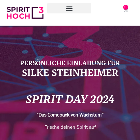
0
WAS WIR TUN
WORAN WIR ARBEITEN
ÜBER UNS
PERSÖNLICHE EINLADUNG FÜR
SILKE STEINHEIMER
SPIRIT DAY 2024
“Das Comeback von Wachstum”
Frische deinen Spirit auf