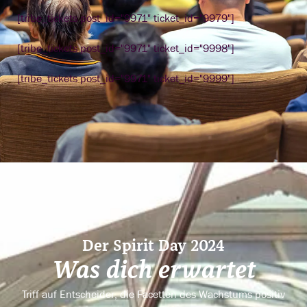
[tribe_tickets post_id="9971" ticket_id="9979"]
[tribe_tickets post_id="9971" ticket_id="9998"]
[tribe_tickets post_id="9971" ticket_id="9999"]
Der Spirit Day 2024
Was dich erwartet
Triff auf Entscheider, die Facetten des Wachstums positiv