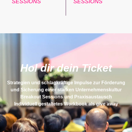
SESSIONS
SESSIONS
Hol dir dein Ticket
Strategien und schlagkräftige Impulse zur Förderung
und Sicherung einer starken Unternehmenskultur
Breakout Sessions und Praxisaustausch
Individuell gestaltetes Workbook als give away