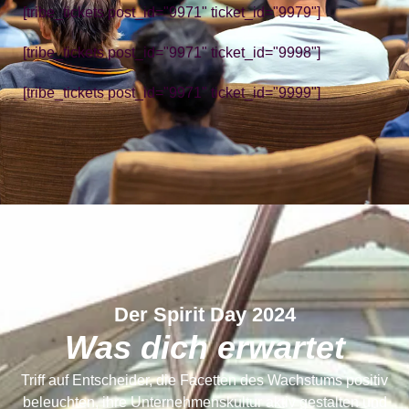
[tribe_tickets post_id="9971" ticket_id="9979"]
[tribe_tickets post_id="9971" ticket_id="9998"]
[tribe_tickets post_id="9971" ticket_id="9999"]
Der Spirit Day 2024
Was dich erwartet
Triff auf Entscheider, die Facetten des Wachstums positiv
beleuchten, ihre Unternehmenskultur aktiv gestalten und