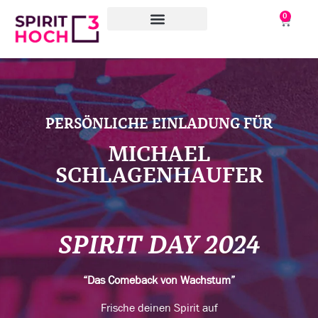
0
WAS WIR TUN
WORAN WIR ARBEITEN
ÜBER UNS
PERSÖNLICHE EINLADUNG FÜR
MICHAEL
SCHLAGENHAUFER
SPIRIT DAY 2024
“Das Comeback von Wachstum”
Frische deinen Spirit auf