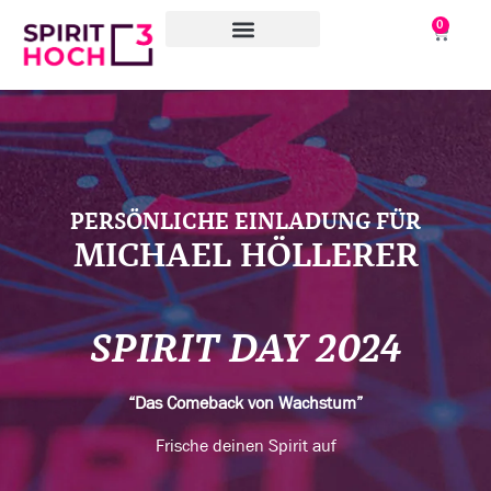
0
WAS WIR TUN
WORAN WIR ARBEITEN
ÜBER UNS
PERSÖNLICHE EINLADUNG FÜR
MICHAEL HÖLLERER
SPIRIT DAY 2024
“Das Comeback von Wachstum”
Frische deinen Spirit auf