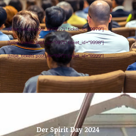
[tribe_tickets post_id="9971" ticket_id="9979"]
[tribe_tickets post_id="9971" ticket_id="9998"]
[tribe_tickets post_id="9971" ticket_id="9999"]
Der Spirit Day 2024