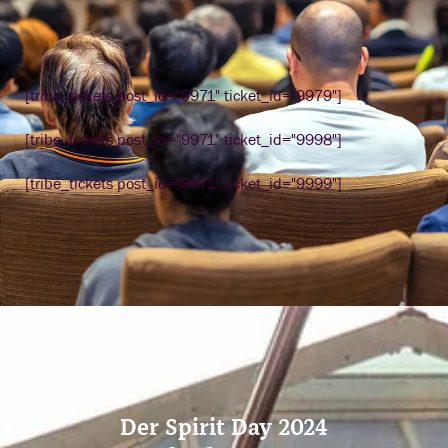
[tribe_tickets post_id="9971" ticket_id="9979"]
[tribe_tickets post_id="9971" ticket_id="9998"]
[tribe_tickets post_id="9971" ticket_id="9999"]
Der Spirit Day 2024