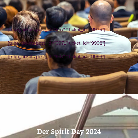
[tribe_tickets post_id="9971" ticket_id="9979"]
[tribe_tickets post_id="9971" ticket_id="9998"]
[tribe_tickets post_id="9971" ticket_id="9999"]
Der Spirit Day 2024