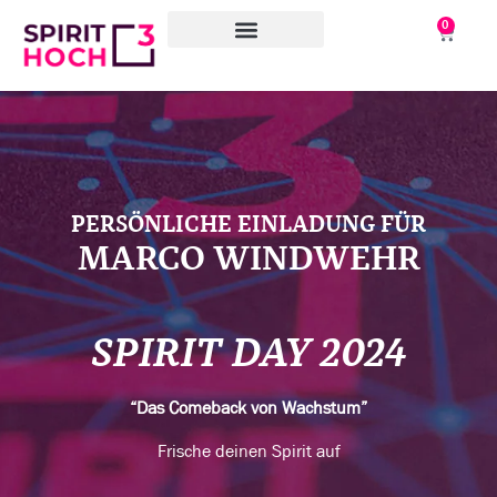
0
WAS WIR TUN
WORAN WIR ARBEITEN
ÜBER UNS
PERSÖNLICHE EINLADUNG FÜR
MARCO WINDWEHR
SPIRIT DAY 2024
“Das Comeback von Wachstum”
Frische deinen Spirit auf