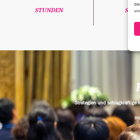
dei
STUNDEN
SPEA
und
Strategien und schlagkräftige
In