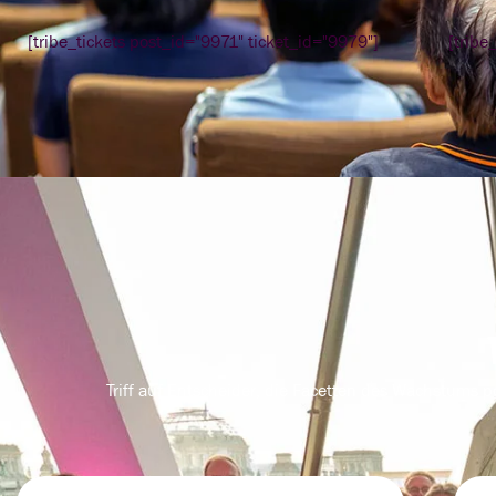
[tribe_tickets post_id="9971" ticket_id="9979"]
[tribe
Triff auf Entscheider, die Facetten des Wachstums p