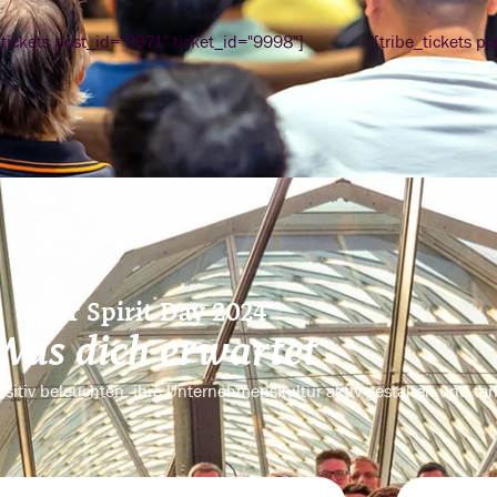
_tickets post_id="9971" ticket_id="9998"]
[tribe_tickets p
Der Spirit Day 2024
Was dich erwartet
ositiv beleuchten, ihre Unternehmenskultur aktiv gestalten und ta