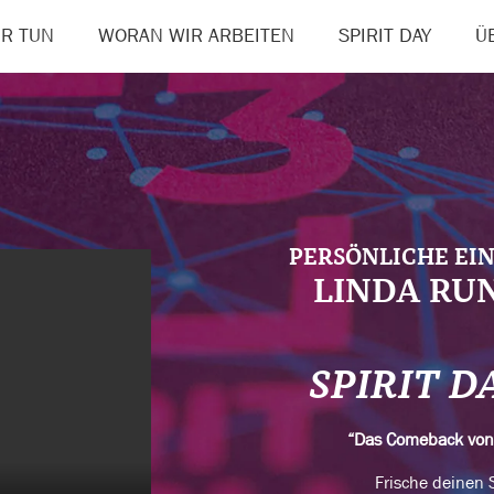
R TUN
WORAN WIR ARBEITEN
SPIRIT DAY
Ü
PERSÖNLICHE EI
LINDA RU
SPIRIT D
“Das Comeback vo
Frische deinen S