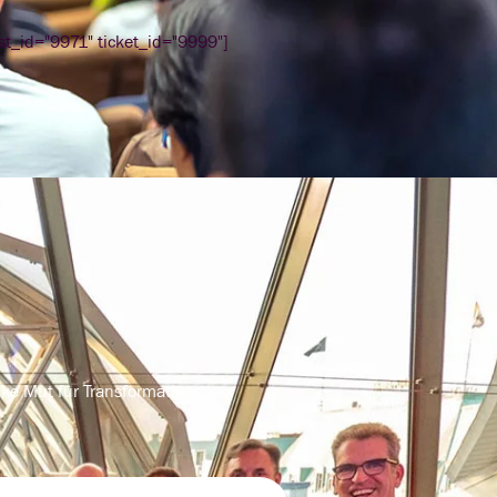
ost_id="9971" ticket_id="9999"]
nke Mut für Transformation.