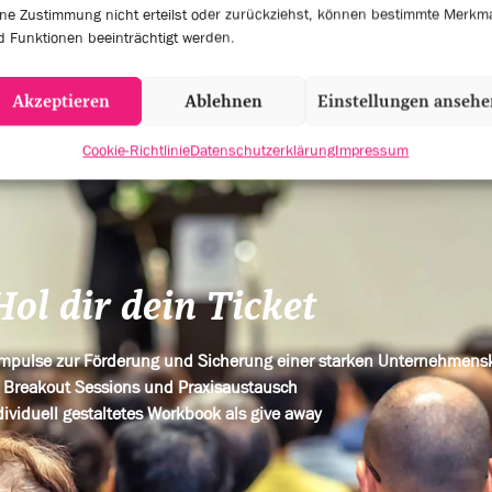
ne Zustimmung nicht erteilst oder zurückziehst, können bestimmte Merkm
KER
EVENT SESSIONS
 Funktionen beeinträchtigt werden.
Akzeptieren
Ablehnen
Einstellungen anseh
Cookie-Richtlinie
Datenschutzerklärung
Impressum
Hol dir dein Ticket
 Impulse zur Förderung und Sicherung einer starken Unternehmens
Breakout Sessions und Praxisaustausch
dividuell gestaltetes Workbook als give away