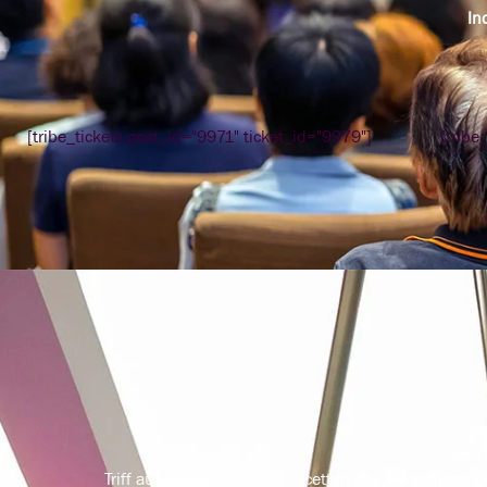
In
[tribe_tickets post_id="9971" ticket_id="9979"]
[tribe
Triff auf Entscheider, die Facetten des Wachstums p