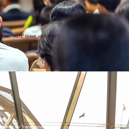
ost_id="9971" ticket_id="9999"]
nke Mut für Transformation.