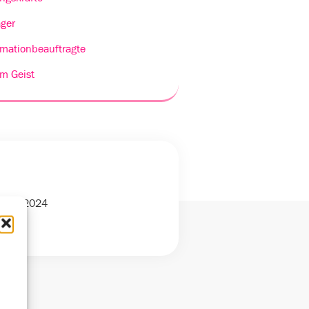
ger
rmationbeauftragte
m Geist
ember 2024