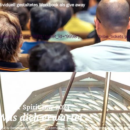
dividuell gestaltetes Workbook als give away
_tickets post_id="9971" ticket_id="9998"]
[tribe_tickets p
Der Spirit Day 2024
Was dich erwartet
ositiv beleuchten, ihre Unternehmenskultur aktiv gestalten und ta