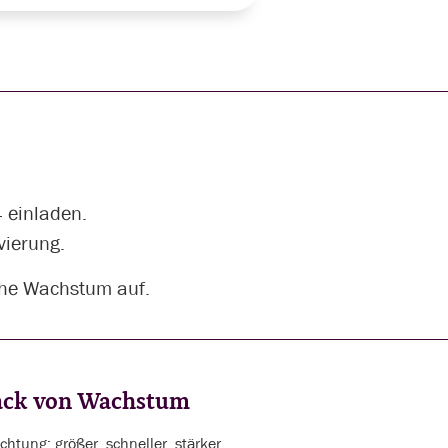
 einladen.
vierung.
iche Wachstum auf.
back von Wachstum
htung; größer, schneller, stärker.