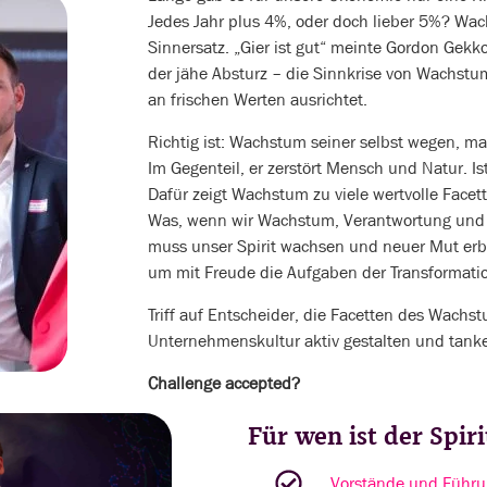
Jedes Jahr plus 4%, oder doch lieber 5%? Wach
Sinnersatz. „Gier ist gut“ meinte Gordon Gekko
der jähe Absturz – die Sinnkrise von Wachstu
an frischen Werten ausrichtet.
Richtig ist: Wachstum seiner selbst wegen, ma
Im Gegenteil, er zerstört Mensch und Natur. 
Dafür zeigt Wachstum zu viele wertvolle Facet
Was, wenn wir Wachstum, Verantwortung und
muss unser Spirit wachsen und neuer Mut erbl
um mit Freude die Aufgaben der Transformatio
Triff auf Entscheider, die Facetten des Wachst
Unternehmenskultur aktiv gestalten und tanke
Challenge accepted?
Für wen ist der Spir
Vorstände und Führu