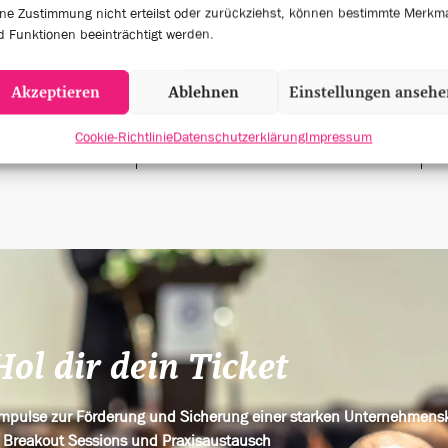
ne Zustimmung nicht erteilst oder zurückziehst, können bestimmte Merkm
6
4
 Funktionen beeinträchtigt werden.
Akzeptieren
Ablehnen
Einstellungen anseh
KER
EVENT SESSIONS
Cookie-Richtlinie
Datenschutzerklärung
Impressum
Hol dir dein Ticket
 Impulse zur Förderung und Sicherung einer starken Unternehmens
Breakout Sessions und Praxisaustausch