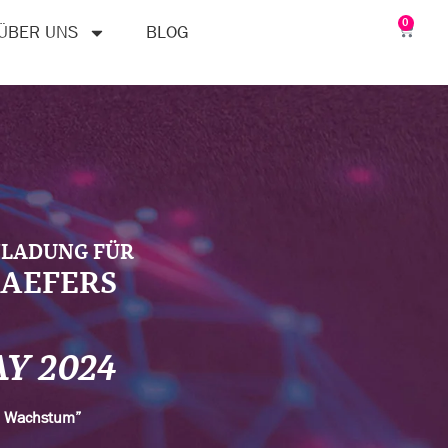
0
ÜBER UNS
BLOG
NLADUNG FÜR
HAEFERS
AY 2024
n Wachstum”