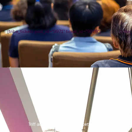
[tribe_tickets post_id="9971" ticket_id="9979"]
[tribe
Triff auf Entscheider, die Facetten des Wachstums p