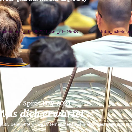
_tickets post_id="9971" ticket_id="9998"]
[tribe_tickets p
Der Spirit Day 2024
Was dich erwartet
ositiv beleuchten, ihre Unternehmenskultur aktiv gestalten und ta