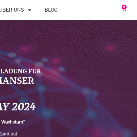
0
ÜBER UNS
BLOG
NLADUNG FÜR
MANSER
AY 2024
n Wachstum”
pirit auf