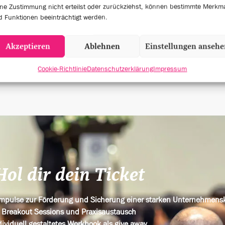
6
4
ne Zustimmung nicht erteilst oder zurückziehst, können bestimmte Merkm
 Funktionen beeinträchtigt werden.
Akzeptieren
Ablehnen
Einstellungen anseh
KER
EVENT SESSIONS
Cookie-Richtlinie
Datenschutzerklärung
Impressum
Hol dir dein Ticket
 Impulse zur Förderung und Sicherung einer starken Unternehmens
Breakout Sessions und Praxisaustausch
dividuell gestaltetes Workbook als give away