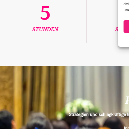
5
dei
und
STUNDEN
SPEA
Strategien und schlagkräftige
In