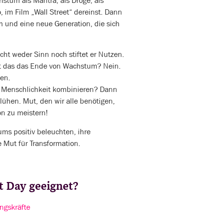
stum als Mantra, als Droge, als
, im Film „Wall Street“ dereinst. Dann
m und eine neue Generation, die sich
cht weder Sinn noch stiftet er Nutzen.
Ist das das Ende von Wachstum? Nein.
ten.
 Menschlichkeit kombinieren? Dann
ühen. Mut, den wir alle benötigen,
n zu meistern!
ums positiv beleuchten, ihre
 Mut für Transformation.
it Day geeignet?
ngskräfte