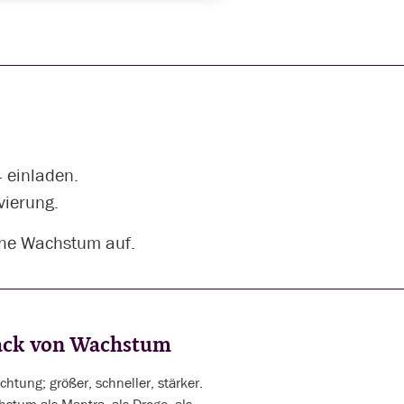
 einladen.
vierung.
iche Wachstum auf.
back von Wachstum
htung; größer, schneller, stärker.