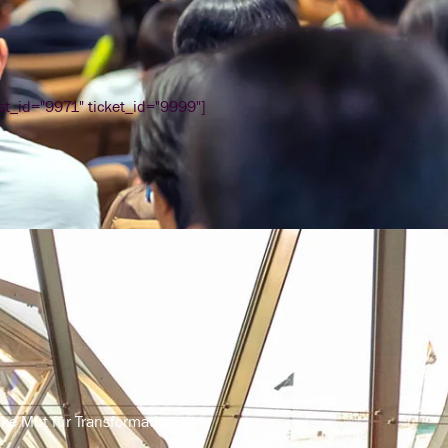
ost_id="9971" ticket_id="9999"]
nke Mut für Transformation.