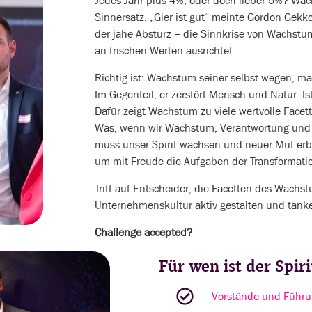
Jedes Jahr plus 4%, oder doch lieber 5%? Wach
Sinnersatz. „Gier ist gut“ meinte Gordon Gekko
der jähe Absturz – die Sinnkrise von Wachstu
an frischen Werten ausrichtet.
Richtig ist: Wachstum seiner selbst wegen, ma
Im Gegenteil, er zerstört Mensch und Natur. 
Dafür zeigt Wachstum zu viele wertvolle Facet
Was, wenn wir Wachstum, Verantwortung und
muss unser Spirit wachsen und neuer Mut erbl
um mit Freude die Aufgaben der Transformatio
Triff auf Entscheider, die Facetten des Wachst
Unternehmenskultur aktiv gestalten und tanke
Challenge accepted?
Für wen ist der Spir
Vorstände und Führu