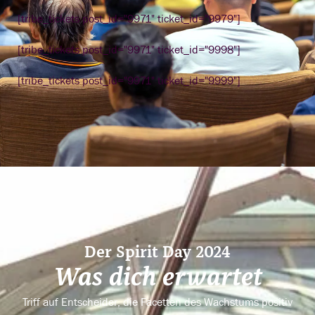
[tribe_tickets post_id="9971" ticket_id="9979"]
[tribe_tickets post_id="9971" ticket_id="9998"]
[tribe_tickets post_id="9971" ticket_id="9999"]
Der Spirit Day 2024
Was dich erwartet
Triff auf Entscheider, die Facetten des Wachstums positiv