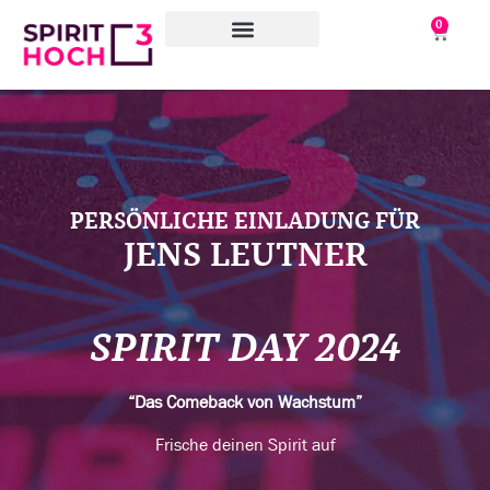
0
WAS WIR TUN
WORAN WIR ARBEITEN
ÜBER UNS
PERSÖNLICHE EINLADUNG FÜR
JENS LEUTNER
SPIRIT DAY 2024
“Das Comeback von Wachstum”
Frische deinen Spirit auf