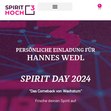
0
WAS WIR TUN
WORAN WIR ARBEITEN
ÜBER UNS
PERSÖNLICHE EINLADUNG FÜR
HANNES WEDL
SPIRIT DAY 2024
“Das Comeback von Wachstum”
Frische deinen Spirit auf