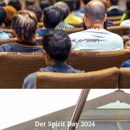
[tribe_tickets post_id="9971" ticket_id="9979"]
[tribe_tickets post_id="9971" ticket_id="9998"]
[tribe_tickets post_id="9971" ticket_id="9999"]
Der Spirit Day 2024