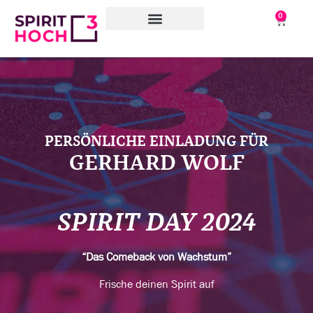
0
WAS WIR TUN
WORAN WIR ARBEITEN
ÜBER UNS
PERSÖNLICHE EINLADUNG FÜR
GERHARD WOLF
SPIRIT DAY 2024
“Das Comeback von Wachstum”
Frische deinen Spirit auf