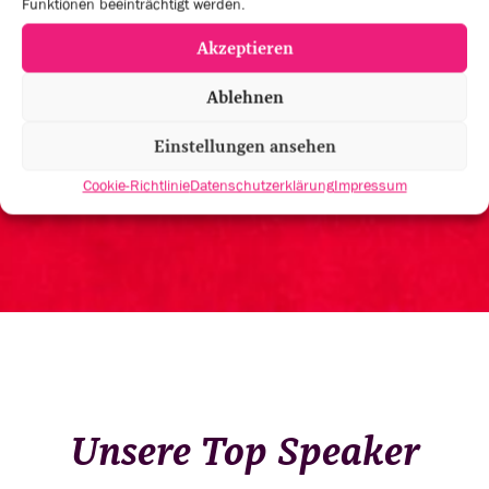
Funktionen beeinträchtigt werden.
AFTERSHOW
Akzeptieren
um geknüpfte Kontakte zu vertiefen und den
Ablehnen
Abend in entspannter Atmosphäre ausklingen zu
lassen
Einstellungen ansehen
Cookie-Richtlinie
Datenschutzerklärung
Impressum
Unsere Top Speaker