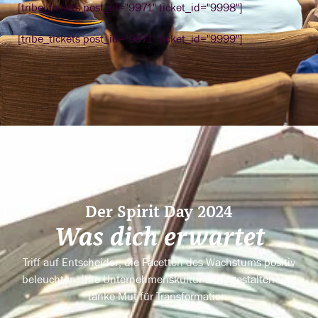
[tribe_tickets post_id="9971" ticket_id="9998"]
[tribe_tickets post_id="9971" ticket_id="9999"]
Der Spirit Day 2024
Was dich erwartet
Triff auf Entscheider, die Facetten des Wachstums positiv
beleuchten, ihre Unternehmenskultur aktiv gestalten und
tanke Mut für Transformation.