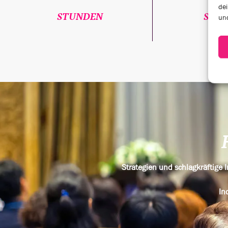
dei
STUNDEN
SPEA
und
Strategien und schlagkräftige
In