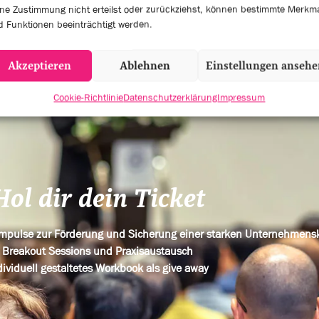
ne Zustimmung nicht erteilst oder zurückziehst, können bestimmte Merkm
KER
EVENT SESSIONS
 Funktionen beeinträchtigt werden.
Akzeptieren
Ablehnen
Einstellungen anseh
Cookie-Richtlinie
Datenschutzerklärung
Impressum
Hol dir dein Ticket
 Impulse zur Förderung und Sicherung einer starken Unternehmens
Breakout Sessions und Praxisaustausch
dividuell gestaltetes Workbook als give away