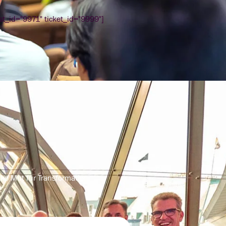
ost_id="9971" ticket_id="9999"]
nke Mut für Transformation.