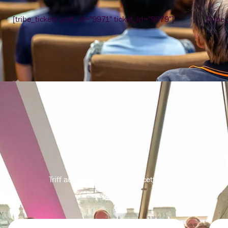
[tribe_tickets post_id="9971" ticket_id="9979"]
[tribe
Triff auf Entscheider, die Facetten des Wachstums p