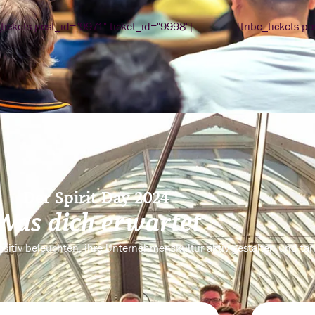
_tickets post_id="9971" ticket_id="9998"]
[tribe_tickets p
Der Spirit Day 2024
Was dich erwartet
ositiv beleuchten, ihre Unternehmenskultur aktiv gestalten und ta