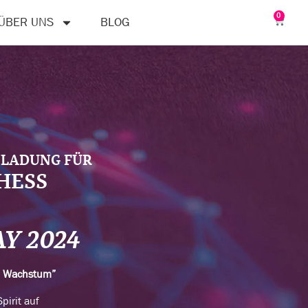
0
ÜBER UNS
BLOG
NLADUNG FÜR
HESS
AY 2024
n Wachstum”
pirit auf