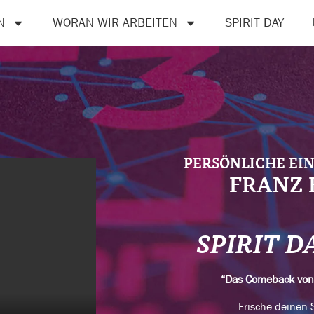
N
WORAN WIR ARBEITEN
SPIRIT DAY
PERSÖNLICHE EI
FRANZ 
SPIRIT D
“Das Comeback vo
Frische deinen S