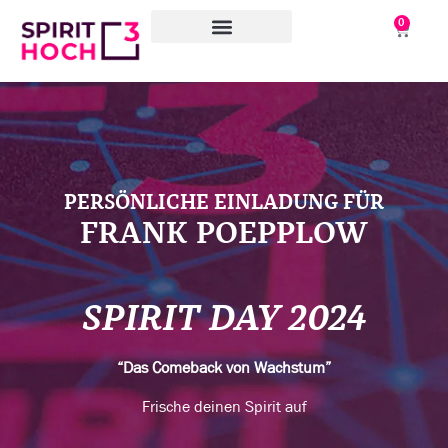
0
WAS WIR TUN
WORAN WIR ARBEITEN
ÜBER UNS
PERSÖNLICHE EINLADUNG FÜR
FRANK POEPPLOW
SPIRIT DAY 2024
“Das Comeback von Wachstum”
Frische deinen Spirit auf