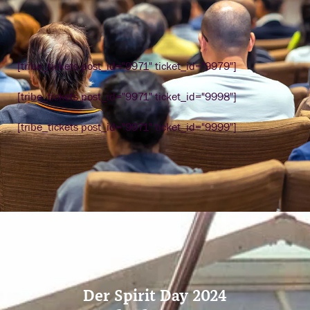
[tribe_tickets post_id="9971" ticket_id="9979"]
[tribe_tickets post_id="9971" ticket_id="9998"]
[tribe_tickets post_id="9971" ticket_id="9999"]
Der Spirit Day 2024