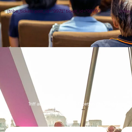
[tribe_tickets post_id="9971" ticket_id="9979"]
[tribe
Triff auf Entscheider, die Facetten des Wachstums p