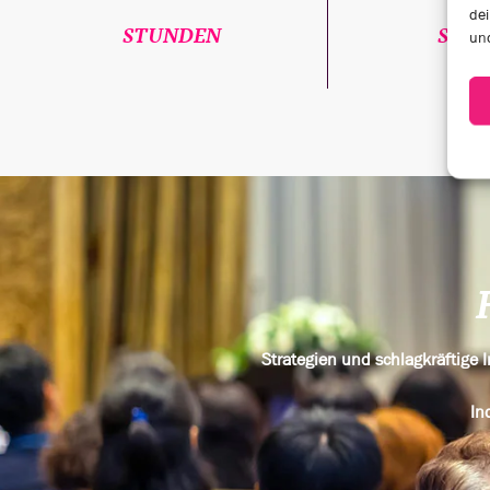
dei
STUNDEN
SPEA
und
Strategien und schlagkräftige
In