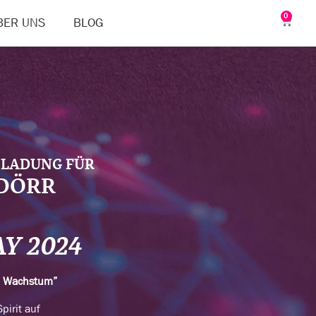
0
BER UNS
BLOG
NLADUNG FÜR
 DÖRR
AY 2024
n Wachstum”
pirit auf