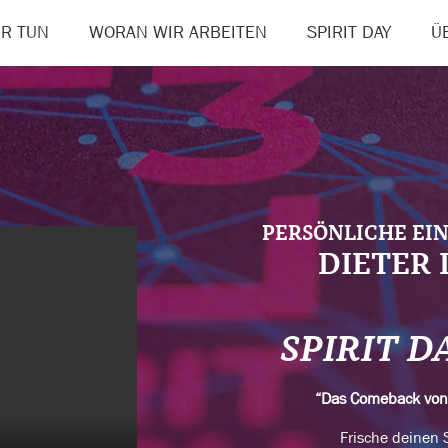
R TUN
WORAN WIR ARBEITEN
SPIRIT DAY
Ü
PERSÖNLICHE EI
DIETER
SPIRIT D
“Das Comeback vo
Frische deinen S