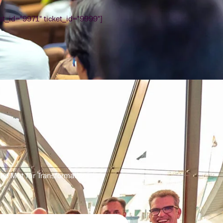
ost_id="9971" ticket_id="9999"]
nke Mut für Transformation.