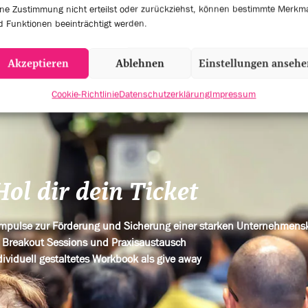
ne Zustimmung nicht erteilst oder zurückziehst, können bestimmte Merkm
KER
EVENT SESSIONS
 Funktionen beeinträchtigt werden.
Akzeptieren
Ablehnen
Einstellungen anseh
Cookie-Richtlinie
Datenschutzerklärung
Impressum
Hol dir dein Ticket
 Impulse zur Förderung und Sicherung einer starken Unternehmens
Breakout Sessions und Praxisaustausch
dividuell gestaltetes Workbook als give away