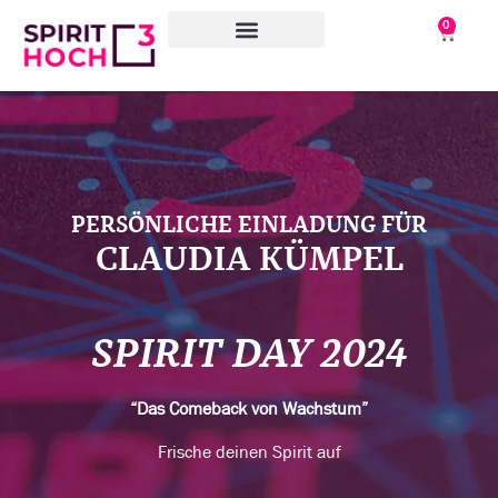
0
WAS WIR TUN
WORAN WIR ARBEITEN
ÜBER UNS
PERSÖNLICHE EINLADUNG FÜR
CLAUDIA KÜMPEL
SPIRIT DAY 2024
“Das Comeback von Wachstum”
Frische deinen Spirit auf