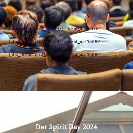
[tribe_tickets post_id="9971" ticket_id="9979"]
[tribe_tickets post_id="9971" ticket_id="9998"]
[tribe_tickets post_id="9971" ticket_id="9999"]
Der Spirit Day 2024