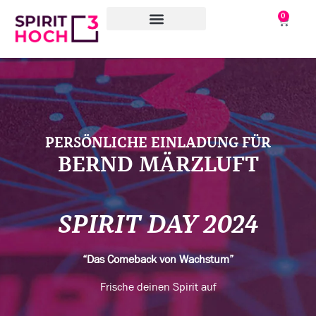
0
WAS WIR TUN
WORAN WIR ARBEITEN
ÜBER UNS
PERSÖNLICHE EINLADUNG FÜR
BERND MÄRZLUFT
SPIRIT DAY 2024
“Das Comeback von Wachstum”
Frische deinen Spirit auf