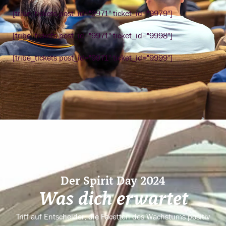
[tribe_tickets post_id="9971" ticket_id="9979"]
[tribe_tickets post_id="9971" ticket_id="9998"]
[tribe_tickets post_id="9971" ticket_id="9999"]
Der Spirit Day 2024
Was dich erwartet
Triff auf Entscheider, die Facetten des Wachstums positiv