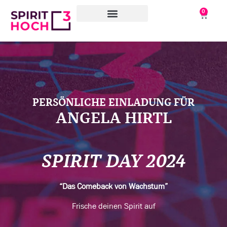
0
WAS WIR TUN
WORAN WIR ARBEITEN
ÜBER UNS
PERSÖNLICHE EINLADUNG FÜR
ANGELA HIRTL
SPIRIT DAY 2024
“Das Comeback von Wachstum”
Frische deinen Spirit auf