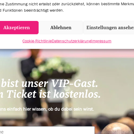
ne Zustimmung nicht erteilst oder zurückziehst, können bestimmte Merkm
KER
EVENT SESSIONS
 Funktionen beeinträchtigt werden.
Akzeptieren
Ablehnen
Einstellungen anseh
Cookie-Richtlinie
Datenschutzerklärung
Impressum
bist unser VIP-Gast.
 Ticket ist kostenlos.
uns einfach hier wissen, ob du dabei sein wirst.