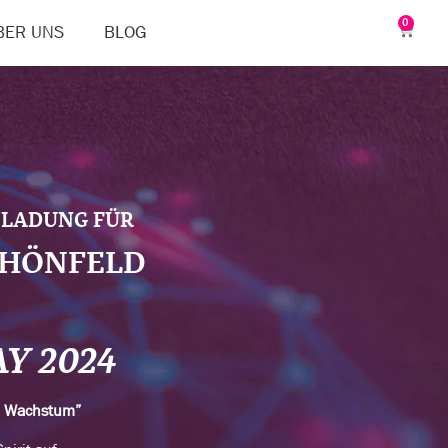
0
BER UNS
BLOG
NLADUNG FÜR
CHÖNFELD
AY 2024
n Wachstum”