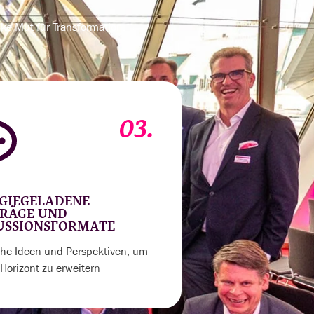
nke Mut für Transformation.
03.
GIEGELADENE
RÄGE UND
USSIONSFORMATE
sche Ideen und Perspektiven, um
Horizont zu erweitern