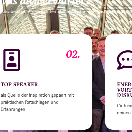
Was dich erwartet
ositiv beleuchten, ihre Unternehmenskultur aktiv gestalten und ta
02.
TOP SPEAKER
ENER
VORT
als Quelle der Inspiration gepaart mit
DISK
praktischen Ratschlägen und
für fri
Erfahrungen
deinen 