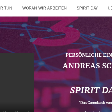
R TUN
WORAN WIR ARBEITEN
SPIRIT DAY
Ü
PERSÖNLICHE EI
ANDREAS S
SPIRIT D
“Das Comeback vo