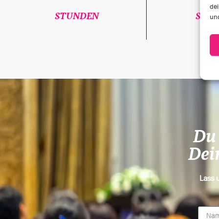
dei
STUNDEN
SPEA
und
Du 
Dein
Lass 