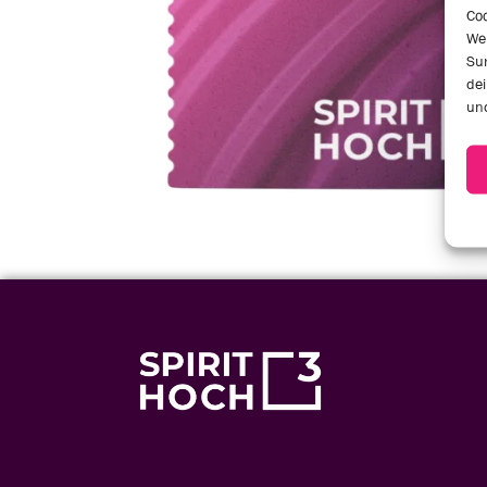
Coo
We
Sur
dei
und