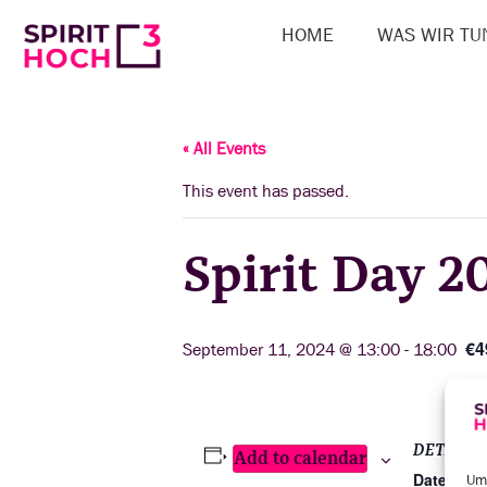
HOME
WAS WIR TU
« All Events
This event has passed.
Spirit Day 2
€4
September 11, 2024 @ 13:00
-
18:00
DETAILS
Add to calendar
Date:
Um 