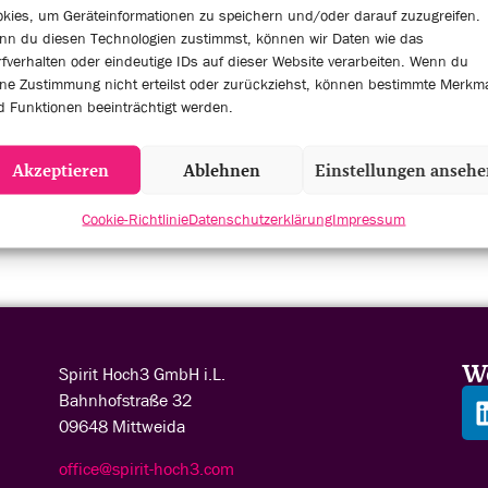
kies, um Geräteinformationen zu speichern und/oder darauf zuzugreifen.
Pariser Platz 3
 11, 2024
nn du diesen Technologien zustimmst, können wir Daten wie das
Berlin
,
10117
Deutsc
fverhalten oder eindeutige IDs auf dieser Website verarbeiten. Wenn du
+ Google Map
:00
ne Zustimmung nicht erteilst oder zurückziehst, können bestimmte Merkm
 Funktionen beeinträchtigt werden.
90
egory:
Akzeptieren
Ablehnen
Einstellungen anseh
Cookie-Richtlinie
Datenschutzerklärung
Impressum
Wo
Spirit Hoch3 GmbH
i.L.
Bahnhofstraße 32
09648 Mittweida
office@spirit-hoch3.com