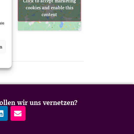
Click to accept marketing
cookies and enable this
hland
content
ale
en
llen wir uns vernetzen?