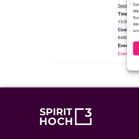
Coo
September
We
Time:
Sur
13:00 - 18
dei
Cost:
und
€490 – €9
Event Cat
Events