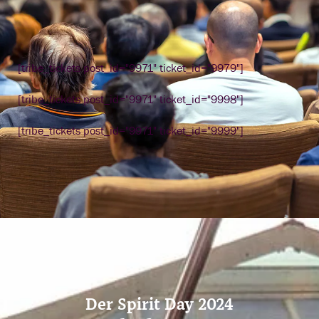
[tribe_tickets post_id="9971" ticket_id="9979"]
[tribe_tickets post_id="9971" ticket_id="9998"]
[tribe_tickets post_id="9971" ticket_id="9999"]
Der Spirit Day 2024