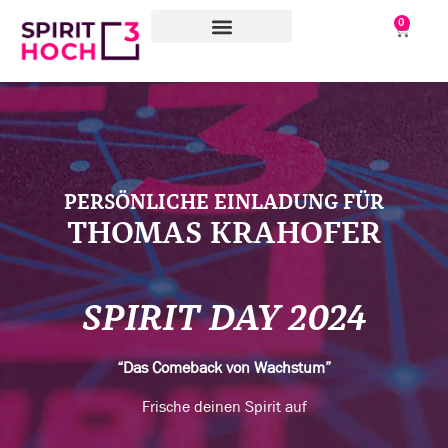
0
WAS WIR TUN
WORAN WIR ARBEITEN
ÜBER UNS
PERSÖNLICHE EINLADUNG FÜR
THOMAS KRAHOFER
SPIRIT DAY 2024
“Das Comeback von Wachstum”
Frische deinen Spirit auf