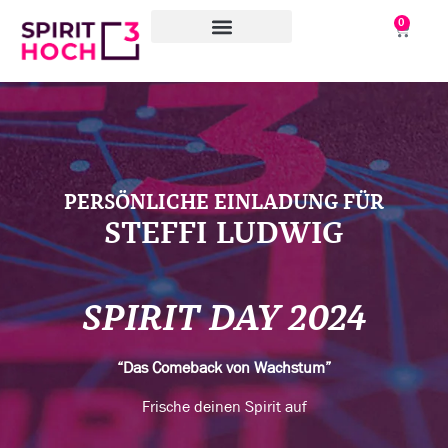
0
WAS WIR TUN
WORAN WIR ARBEITEN
ÜBER UNS
PERSÖNLICHE EINLADUNG FÜR
STEFFI LUDWIG
SPIRIT DAY 2024
“Das Comeback von Wachstum”
Frische deinen Spirit auf