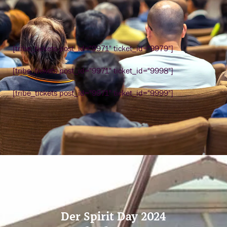
[tribe_tickets post_id="9971" ticket_id="9979"]
[tribe_tickets post_id="9971" ticket_id="9998"]
[tribe_tickets post_id="9971" ticket_id="9999"]
Der Spirit Day 2024