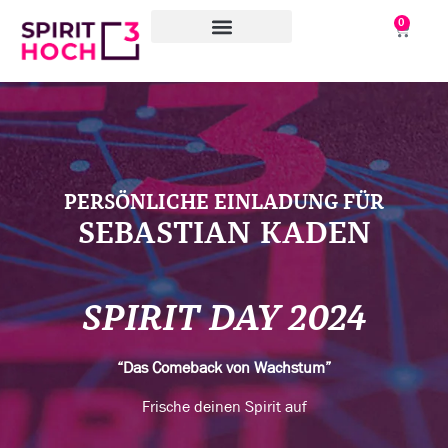
0
WAS WIR TUN
WORAN WIR ARBEITEN
ÜBER UNS
PERSÖNLICHE EINLADUNG FÜR
SEBASTIAN KADEN
SPIRIT DAY 2024
“Das Comeback von Wachstum”
Frische deinen Spirit auf