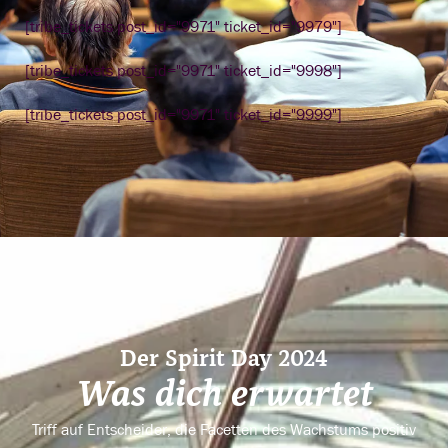
[tribe_tickets post_id="9971" ticket_id="9979"]
[tribe_tickets post_id="9971" ticket_id="9998"]
[tribe_tickets post_id="9971" ticket_id="9999"]
Der Spirit Day 2024
Was dich erwartet
Triff auf Entscheider, die Facetten des Wachstums positiv