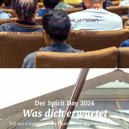
[tribe_tickets post_id="9971" ticket_id="9979"]
[tribe_tickets post_id="9971" ticket_id="9998"]
[tribe_tickets post_id="9971" ticket_id="9999"]
Der Spirit Day 2024
Was dich erwartet
Triff auf Entscheider, die Facetten des Wachstums positiv