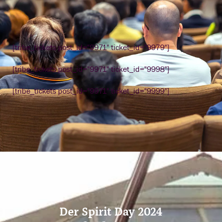
[tribe_tickets post_id="9971" ticket_id="9979"]
[tribe_tickets post_id="9971" ticket_id="9998"]
[tribe_tickets post_id="9971" ticket_id="9999"]
Der Spirit Day 2024