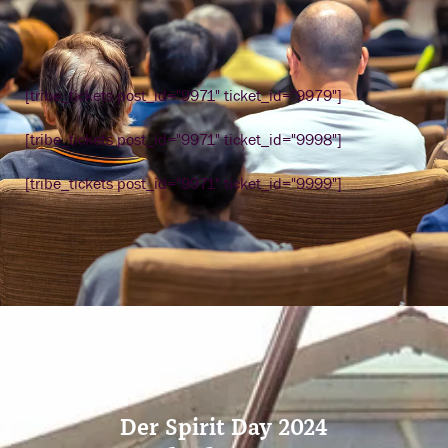
[tribe_tickets post_id="9971" ticket_id="9979"]
[tribe_tickets post_id="9971" ticket_id="9998"]
[tribe_tickets post_id="9971" ticket_id="9999"]
Der Spirit Day 2024