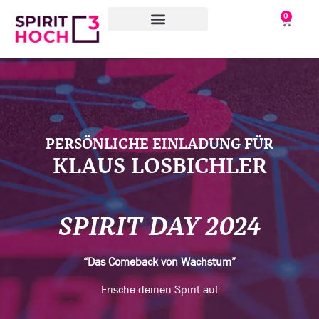
0
WAS WIR TUN
WORAN WIR ARBEITEN
ÜBER UNS
PERSÖNLICHE EINLADUNG FÜR
KLAUS LOSBICHLER
SPIRIT DAY 2024
“Das Comeback von Wachstum”
Frische deinen Spirit auf