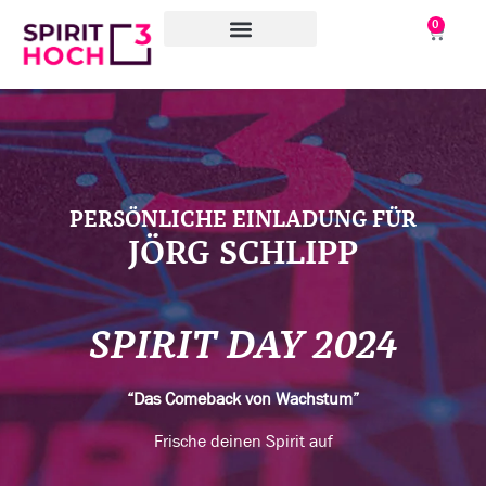
0
WAS WIR TUN
WORAN WIR ARBEITEN
ÜBER UNS
PERSÖNLICHE EINLADUNG FÜR
JÖRG SCHLIPP
SPIRIT DAY 2024
“Das Comeback von Wachstum”
Frische deinen Spirit auf