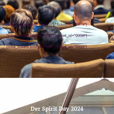
[tribe_tickets post_id="9971" ticket_id="9979"]
[tribe_tickets post_id="9971" ticket_id="9998"]
[tribe_tickets post_id="9971" ticket_id="9999"]
Der Spirit Day 2024