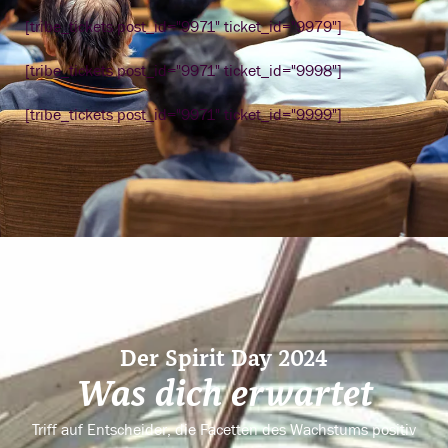
[tribe_tickets post_id="9971" ticket_id="9979"]
[tribe_tickets post_id="9971" ticket_id="9998"]
[tribe_tickets post_id="9971" ticket_id="9999"]
Der Spirit Day 2024
Was dich erwartet
Triff auf Entscheider, die Facetten des Wachstums positiv