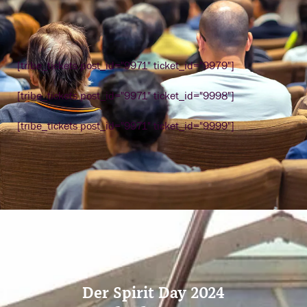
[tribe_tickets post_id="9971" ticket_id="9979"]
[tribe_tickets post_id="9971" ticket_id="9998"]
[tribe_tickets post_id="9971" ticket_id="9999"]
Der Spirit Day 2024