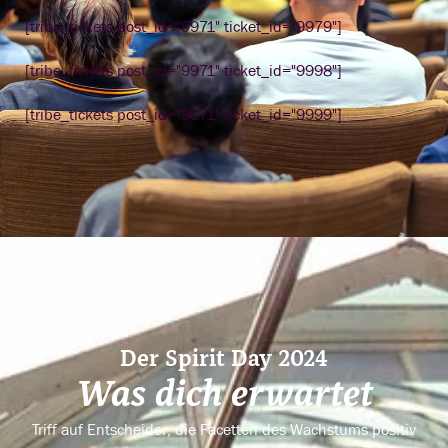
[tribe_tickets post_id="9971" ticket_id="9979"]
[tribe_tickets post_id="9971" ticket_id="9998"]
[tribe_tickets post_id="9971" ticket_id="9999"]
Der Spirit Day 2024
Was dich erwartet
Triff auf Entscheider, die Facetten des Wachstums positiv